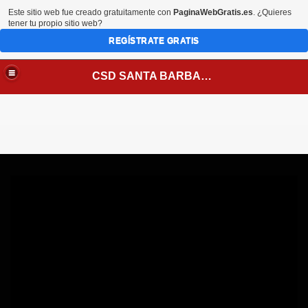
Este sitio web fue creado gratuitamente con
PaginaWebGratis.es
. ¿Quieres
tener tu propio sitio web?
REGÍSTRATE GRATIS
CSD SANTA BARBARA